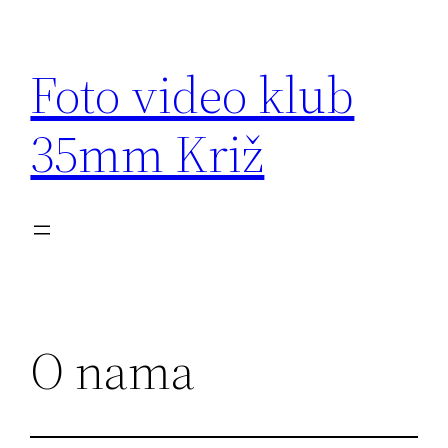
Skip
to
Foto video klub
content
35mm Križ
O nama