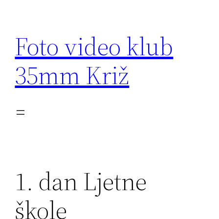
Skip
to
Foto video klub
content
35mm Križ
1. dan Ljetne
škole