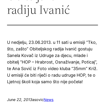
radiju Ivanić
U nedjelju, 23.06.2013. u 11 sati u emisiji “Tko,
što, zašto” Obiteljskog radija Ivanić gostuju
Sanela Kovač iz Udruge za djecu, mlade i
obitelj “HOP – Hrabrost, Osnaživanje, Poticaj”,
te Ana Sović iz Foto video kluba “35mm” Križ.
U emisiji će biti riječi o radu udruge HOP, te o
Ljetnoj školi koja samo što nije počela!
June 22, 2013
asovic
News