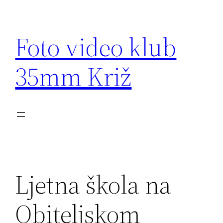
Skip
to
Foto video klub
content
35mm Križ
Ljetna škola na
Obiteljskom